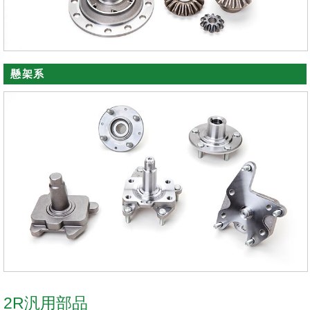
懸架系
2R汎用部品